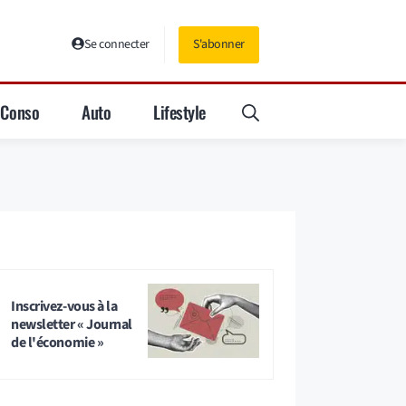
Se connecter
S'abonner
Conso
Auto
Lifestyle
Inscrivez-vous à la
newsletter « Journal
de l'économie »