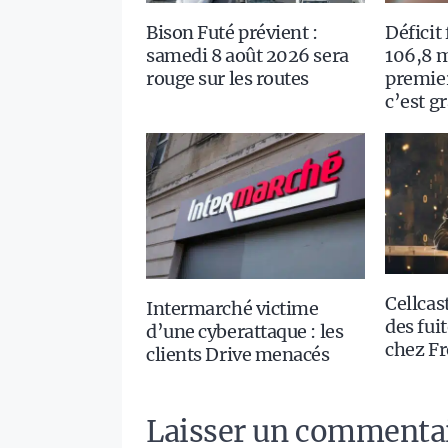
Déficit
Bison Futé prévient :
106,8 m
samedi 8 août 2026 sera
premie
rouge sur les routes
c’est g
Cellcast
Intermarché victime
des fui
d’une cyberattaque : les
chez Fr
clients Drive menacés
Laisser un commenta