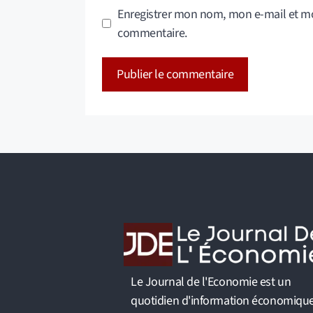
Enregistrer mon nom, mon e-mail et mo
commentaire.
A
l
t
e
r
n
a
t
i
v
Le Journal de l'Economie est un
e
quotidien d'information économiqu