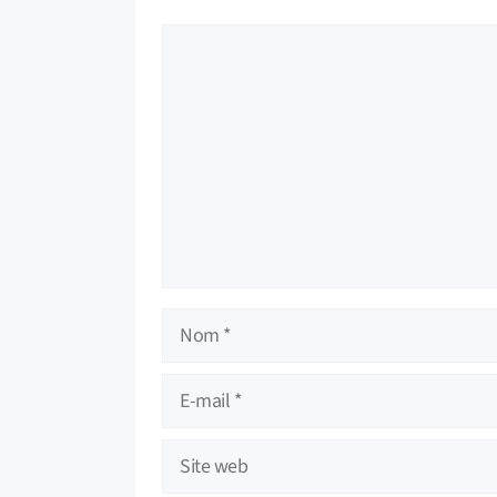
Commentaire
Nom
E-
mail
Site
web