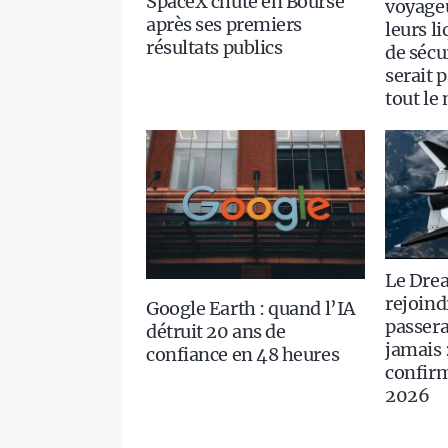
SpaceX chute en Bourse
voyageu
après ses premiers
leurs l
résultats publics
de sécur
serait 
tout le
Le Dre
rejoindr
Google Earth : quand l’IA
passera
détruit 20 ans de
jamais 
confiance en 48 heures
confirm
2026