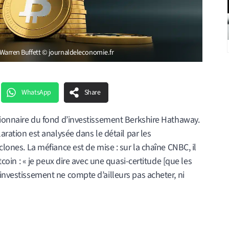
it Warren Buffett © journaldeleconomie.fr
WhatsApp
Share
stionnaire du fond d’investissement Berkshire Hathaway.
laration est analysée dans le détail par les
clones. La méfiance est de mise : sur la chaîne CNBC, il
itcoin : « je peux dire avec une quasi-certitude [que les
’investissement ne compte d’ailleurs pas acheter, ni