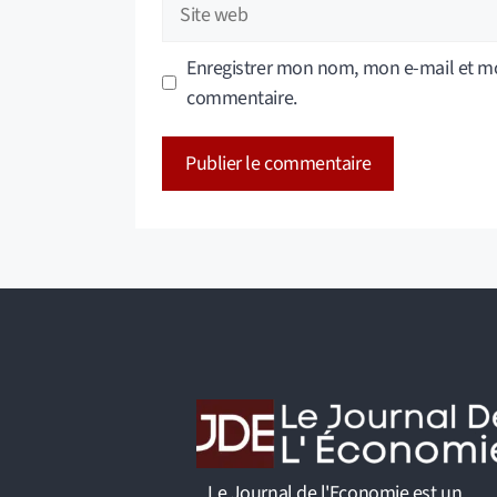
Site
web
Enregistrer mon nom, mon e-mail et mo
commentaire.
A
l
t
e
r
n
a
t
i
v
Le Journal de l'Economie est un