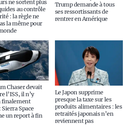
rs ne sortent plus
Trump demande à tous
iquides au contrôle
ses ressortissants de
ité : la règle ne
rentrer en Amérique
pas la même pour
 monde
am Chaser devait
Le Japon supprime
e l’ISS, il n’y
presque la taxe sur les
 finalement
produits alimentaires : les
: Sierra Space
retraités japonais n’en
e un report à fin
reviennent pas