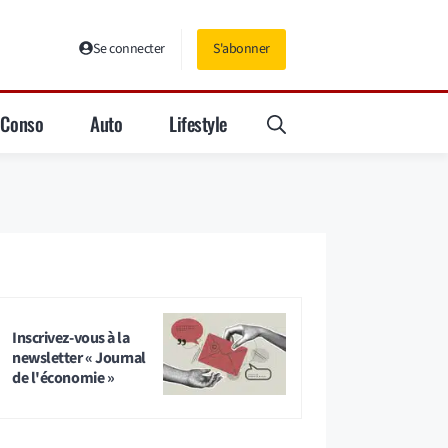
Se connecter
S'abonner
Conso
Auto
Lifestyle
Inscrivez-vous à la
newsletter « Journal
de l'économie »