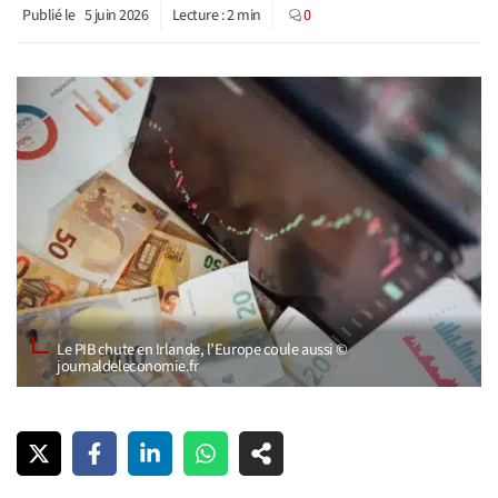
Publié le
5 juin 2026
Lecture :
2
min
0
Le PIB chute en Irlande, l’Europe coule aussi ©
journaldeleconomie.fr