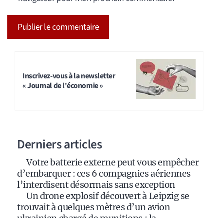
A
l
t
Inscrivez-vous à la newsletter
« Journal de l'économie »
e
r
n
a
Derniers articles
t
i
Votre batterie externe peut vous empêcher
v
d’embarquer : ces 6 compagnies aériennes
e
l’interdisent désormais sans exception
:
Un drone explosif découvert à Leipzig se
trouvait à quelques mètres d’un avion