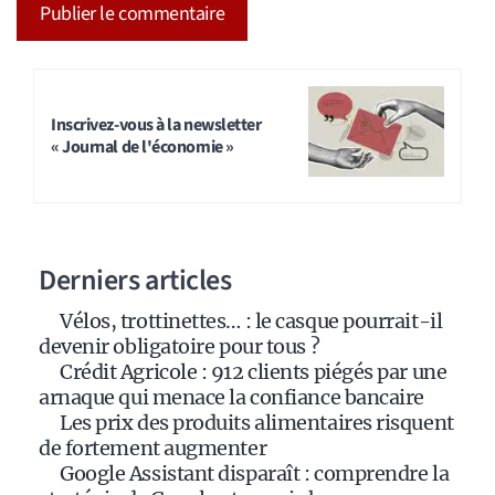
A
l
t
Inscrivez-vous à la newsletter
« Journal de l'économie »
e
r
n
a
Derniers articles
t
i
Vélos, trottinettes… : le casque pourrait-il
v
devenir obligatoire pour tous ?
e
Crédit Agricole : 912 clients piégés par une
:
arnaque qui menace la confiance bancaire
Les prix des produits alimentaires risquent
de fortement augmenter
Google Assistant disparaît : comprendre la