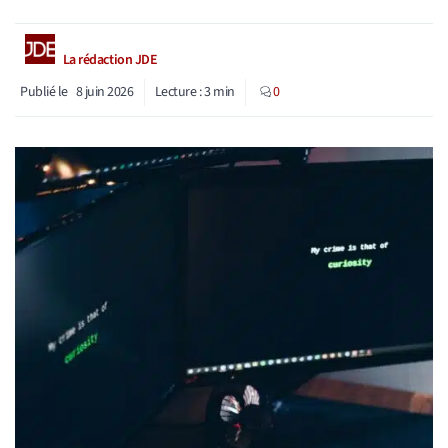
La rédaction JDE
Publié le
8 juin 2026
Lecture :
3
min
0