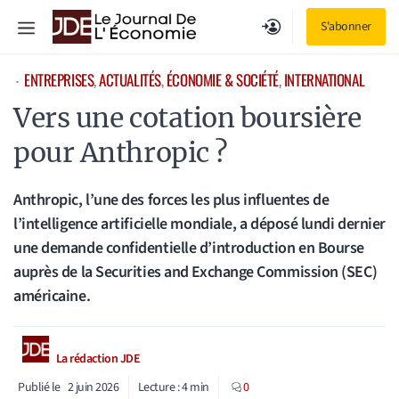
Aller
Menu
S'abonner
au
contenu
ENTREPRISES
, 
ACTUALITÉS
, 
ÉCONOMIE & SOCIÉTÉ
, 
INTERNATIONAL
⋅
Vers une cotation boursière
pour Anthropic ?
Anthropic, l’une des forces les plus influentes de
l’intelligence artificielle mondiale, a déposé lundi dernier
une demande confidentielle d’introduction en Bourse
auprès de la Securities and Exchange Commission (SEC)
américaine.
La rédaction JDE
Publié le
2 juin 2026
Lecture :
4
min
0