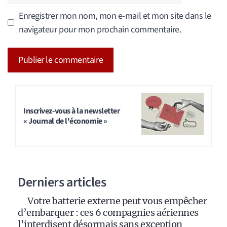
Enregistrer mon nom, mon e-mail et mon site dans le
navigateur pour mon prochain commentaire.
A
l
t
Inscrivez-vous à la newsletter
« Journal de l'économie »
e
r
n
a
Derniers articles
t
i
Votre batterie externe peut vous empêcher
v
d’embarquer : ces 6 compagnies aériennes
e
l’interdisent désormais sans exception