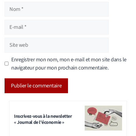
Nom
E-
mail
Site
web
Enregistrer mon nom, mon e-mail et mon site dans le
navigateur pour mon prochain commentaire.
A
l
t
Inscrivez-vous à la newsletter
« Journal de l'économie »
e
r