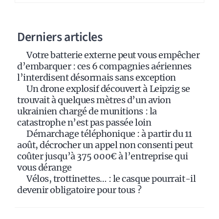
n
a
Derniers articles
t
i
Votre batterie externe peut vous empêcher
v
d’embarquer : ces 6 compagnies aériennes
e
l’interdisent désormais sans exception
:
Un drone explosif découvert à Leipzig se
trouvait à quelques mètres d’un avion
ukrainien chargé de munitions : la
catastrophe n’est pas passée loin
Démarchage téléphonique : à partir du 11
août, décrocher un appel non consenti peut
coûter jusqu’à 375 000€ à l’entreprise qui
vous dérange
Vélos, trottinettes… : le casque pourrait-il
devenir obligatoire pour tous ?