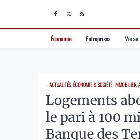
Aller
au
contenu
Économie
Entreprises
Vie au 
ACTUALITÉS
, 
ÉCONOMIE & SOCIÉTÉ
, 
IMMOBILIER, 
⋅
Logements abo
le pari à 100 mi
Banque des Ter