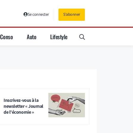
Se connecter
S'abonner
Conso
Auto
Lifestyle
Inscrivez-vous à la
newsletter « Journal
de l'économie »