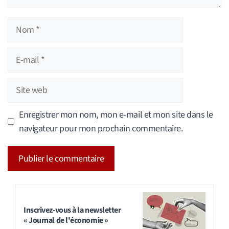
Nom
E-
mail
Site
web
Enregistrer mon nom, mon e-mail et mon site dans le
navigateur pour mon prochain commentaire.
A
l
t
Inscrivez-vous à la newsletter
« Journal de l'économie »
e