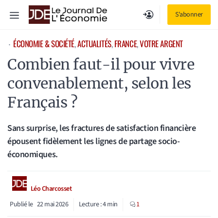
Aller
Menu
S'abonner
au
contenu
ÉCONOMIE & SOCIÉTÉ
, 
ACTUALITÉS
, 
FRANCE
, 
VOTRE ARGENT
⋅
Combien faut-il pour vivre
convenablement, selon les
Français ?
Sans surprise, les fractures de satisfaction financière
épousent fidèlement les lignes de partage socio-
économiques.
Léo Charcosset
Publié le
22 mai 2026
Lecture :
4
min
1