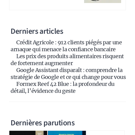
r
n
a
Derniers articles
t
i
Crédit Agricole : 912 clients piégés par une
v
arnaque qui menace la confiance bancaire
e
Les prix des produits alimentaires risquent
:
de fortement augmenter
Google Assistant disparaît : comprendre la
stratégie de Google et ce qui change pour vous
Formex Reef 42 Blue : la profondeur du
détail, l’évidence du geste
Dernières parutions