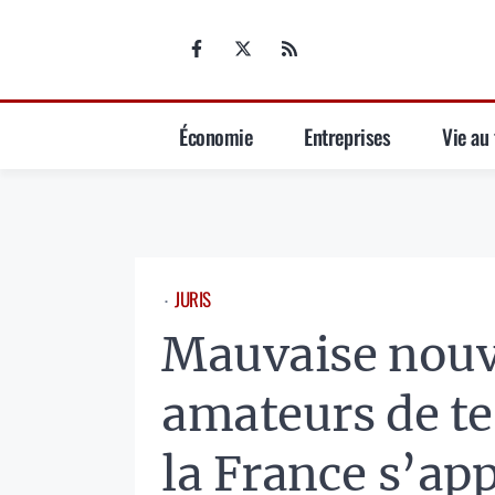
Aller
au
contenu
Économie
Entreprises
Vie au 
JURIS
⋅
Mauvaise nouve
amateurs de te
la France s’app