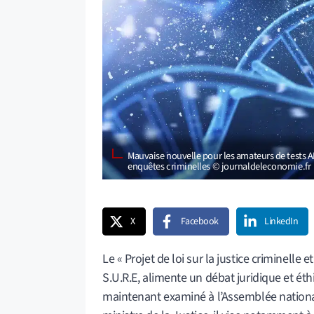
Mauvaise nouvelle pour les amateurs de tests ADN
enquêtes criminelles © journaldeleconomie.fr
X
Facebook
LinkedIn
Le « Projet de loi sur la justice criminell
S.U.R.E, alimente un débat juridique et éthi
maintenant examiné à l’Assemblée nation