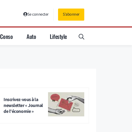
Se connecter
S'abonner
Conso
Auto
Lifestyle
Inscrivez-vous à la
newsletter « Journal
de l'économie »