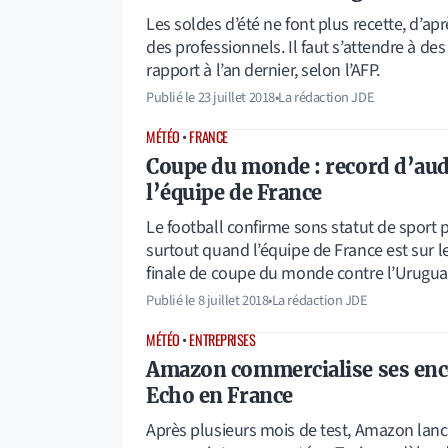
Les soldes d’été ne font plus recette, d’ap
des professionnels. Il faut s’attendre à de
rapport à l’an dernier, selon l’AFP.
Publié le
23 juillet 2018
•
La rédaction JDE
MÉTÉO
•
FRANCE
Coupe du monde : record d’au
l’équipe de France
Le football confirme sons statut de sport p
surtout quand l’équipe de France est sur le
finale de coupe du monde contre l’Urugu
Publié le
8 juillet 2018
•
La rédaction JDE
MÉTÉO
•
ENTREPRISES
Amazon commercialise ses enc
Echo en France
Après plusieurs mois de test, Amazon lan