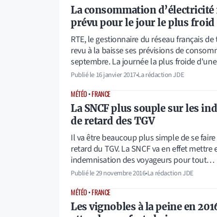
La consommation d’électricité
prévu pour le jour le plus froid
RTE, le gestionnaire du réseau français de t
revu à la baisse ses prévisions de consom
septembre. La journée la plus froide d'u
Publié le
16 janvier 2017
•
La rédaction JDE
MÉTÉO
•
FRANCE
La SNCF plus souple sur les in
de retard des TGV
Il va être beaucoup plus simple de se fair
retard du TGV. La SNCF va en effet mettre 
indemnisation des voyageurs pour tout…
Publié le
29 novembre 2016
•
La rédaction JDE
MÉTÉO
•
FRANCE
​Les vignobles à la peine en 201