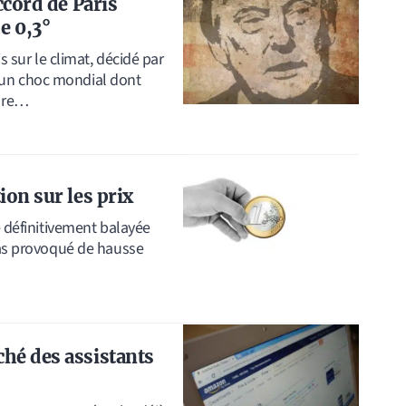
ccord de Paris
e 0,3°
s sur le climat, décidé par
 un choc mondial dont
core…
ion sur les prix
e définitivement balayée
 pas provoqué de hausse
hé des assistants