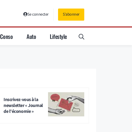
Se connecter
S'abonner
Conso
Auto
Lifestyle
Inscrivez-vous à la
newsletter « Journal
de l'économie »