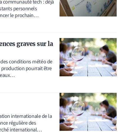
 la communauté tech : déjà
istants personnels
oncer le prochain…
ences graves sur la
t des conditions météo de
la production pourrait être
rdeaux…
ation internationale de la
ance régulière des
rché international…