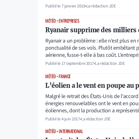
Publié le
7 janvier 2018
•
La rédaction JDE
MÉTÉO
•
ENTREPRISES
Ryanair supprime des milliers 
Ryanair a un problème : elle n'est plus en
ponctualité de ses vols. Plutôt embêtant
aérienne, fusse-t-elle à bas coût. L'entrep
Publié le
17 septembre 2017
•
La rédaction JDE
MÉTÉO
•
FRANCE
L’éolien a le vent en poupe au 
Malgré le retrait des États-Unis de l'accord 
énergies renouvelables ont le vent en poup
éoliennes, dont la production a représen
Publié le
4 juin 2017
•
La rédaction JDE
MÉTÉO
•
INTERNATIONAL