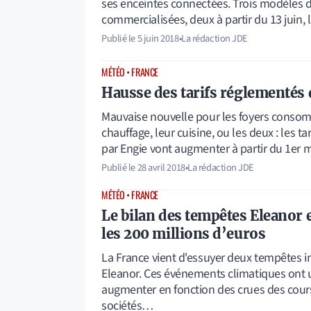
ses enceintes connectées. Trois modèles
commercialisées, deux à partir du 13 juin,
Publié le
5 juin 2018
•
La rédaction JDE
MÉTÉO
•
FRANCE
Hausse des tarifs réglementés 
Mauvaise nouvelle pour les foyers consom
chauffage, leur cuisine, ou les deux : les t
par Engie vont augmenter à partir du 1er m
Publié le
28 avril 2018
•
La rédaction JDE
MÉTÉO
•
FRANCE
Le bilan des tempêtes Eleanor
les 200 millions d’euros
La France vient d'essuyer deux tempêtes 
Eleanor. Ces événements climatiques ont u
augmenter en fonction des crues des cours
sociétés…