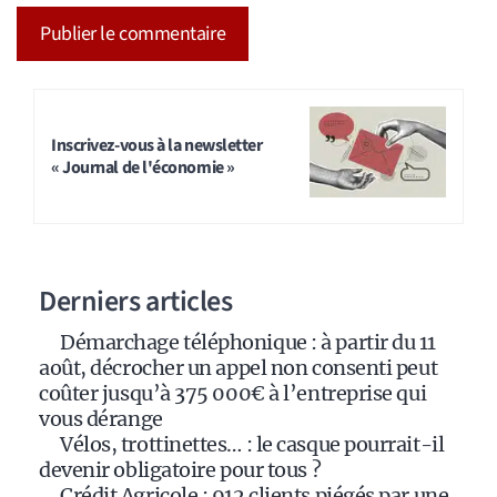
A
l
t
Inscrivez-vous à la newsletter
« Journal de l'économie »
e
r
n
a
Derniers articles
t
i
Démarchage téléphonique : à partir du 11
v
août, décrocher un appel non consenti peut
e
coûter jusqu’à 375 000€ à l’entreprise qui
:
vous dérange
Vélos, trottinettes… : le casque pourrait-il
devenir obligatoire pour tous ?
Crédit Agricole : 912 clients piégés par une