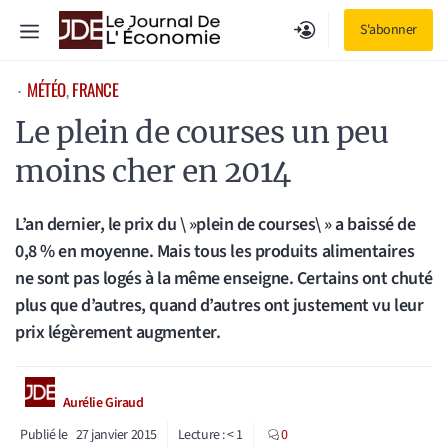
Aller
Menu
S'abonner
au
contenu
MÉTÉO
, 
FRANCE
⋅
Le plein de courses un peu
moins cher en 2014
L’an dernier, le prix du \ »plein de courses\ » a baissé de
0,8 % en moyenne. Mais tous les produits alimentaires
ne sont pas logés à la même enseigne. Certains ont chuté
plus que d’autres, quand d’autres ont justement vu leur
prix légèrement augmenter.
Aurélie Giraud
Publié le
27 janvier 2015
Lecture :
< 1
0