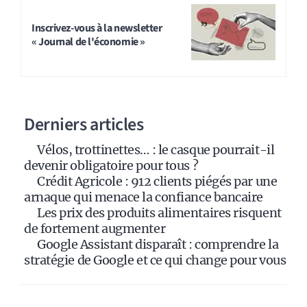
l
t
Inscrivez-vous à la newsletter
« Journal de l'économie »
e
r
n
a
Derniers articles
t
i
Vélos, trottinettes… : le casque pourrait-il
v
devenir obligatoire pour tous ?
e
Crédit Agricole : 912 clients piégés par une
:
arnaque qui menace la confiance bancaire
Les prix des produits alimentaires risquent
de fortement augmenter
Google Assistant disparaît : comprendre la
stratégie de Google et ce qui change pour vous