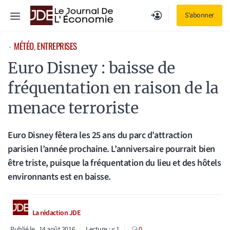
Aller
Menu
S'abonner
au
contenu
MÉTÉO
, 
ENTREPRISES
⋅
Euro Disney : baisse de
fréquentation en raison de la
menace terroriste
Euro Disney fêtera les 25 ans du parc d’attraction
parisien l’année prochaine. L’anniversaire pourrait bien
être triste, puisque la fréquentation du lieu et des hôtels
environnants est en baisse.
La rédaction JDE
Publié le
14 août 2016
Lecture :
< 1
0