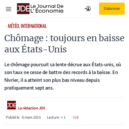
Aller
Menu
S'abonner
au
contenu
MÉTÉO
, 
INTERNATIONAL
⋅
Chômage : toujours en baisse
aux États-Unis
Le chômage poursuit sa lente décrue aux États-unis, où
son taux ne cesse de battre des records à la baisse. En
février, il a atteint son plus bas niveau depuis
pratiquement sept ans.
La rédaction JDE
Publié le
6 mars 2015
Lecture :
< 1
0