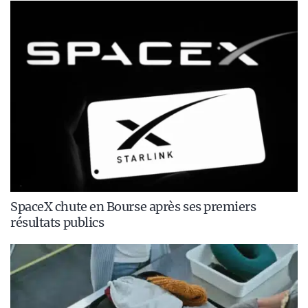
SpaceX chute en Bourse après ses premiers
résultats publics