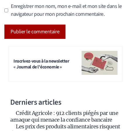
Enregistrer mon nom, mon e-mail et mon site dans le
navigateur pour mon prochain commentaire.
A
l
t
Inscrivez-vous à la newsletter
« Journal de l'économie »
e
r
n
a
Derniers articles
t
i
Crédit Agricole : 912 clients piégés par une
v
arnaque qui menace la confiance bancaire
e
Les prix des produits alimentaires risquent