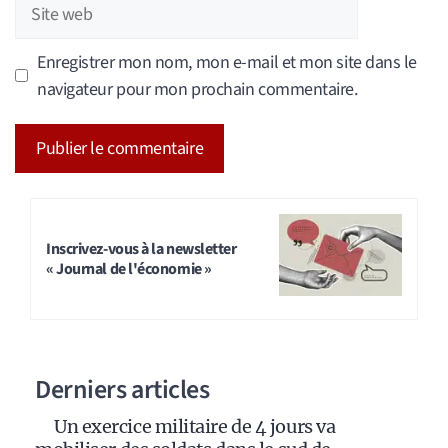
Site
web
Enregistrer mon nom, mon e-mail et mon site dans le
navigateur pour mon prochain commentaire.
A
l
t
Inscrivez-vous à la newsletter
« Journal de l'économie »
e
r
n
a
Derniers articles
t
i
Un exercice militaire de 4 jours va
v