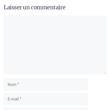
Laisser un commentaire
Commentaire
Nom
E-
mail