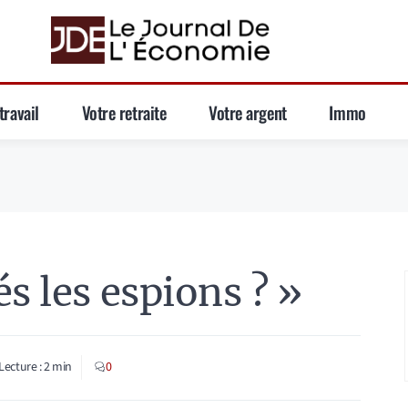
travail
Votre retraite
Votre argent
Immo
s les espions ? »
Lecture :
2
min
0