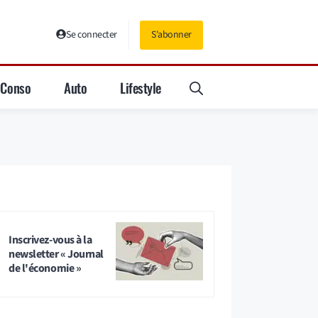
Se connecter
S'abonner
Conso
Auto
Lifestyle
Inscrivez-vous à la
newsletter « Journal
de l'économie »