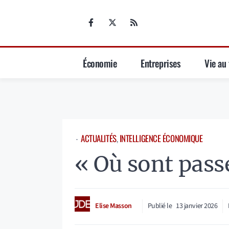
Aller
au
contenu
Économie
Entreprises
Vie au 
ACTUALITÉS
, 
INTELLIGENCE ÉCONOMIQUE
⋅
« Où sont passé
Elise Masson
Publié le
13 janvier 2026