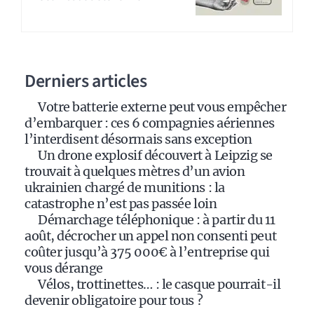
e
r
n
a
Derniers articles
t
i
Votre batterie externe peut vous empêcher
v
d’embarquer : ces 6 compagnies aériennes
e
l’interdisent désormais sans exception
:
Un drone explosif découvert à Leipzig se
trouvait à quelques mètres d’un avion
ukrainien chargé de munitions : la
catastrophe n’est pas passée loin
Démarchage téléphonique : à partir du 11
août, décrocher un appel non consenti peut
coûter jusqu’à 375 000€ à l’entreprise qui
vous dérange
Vélos, trottinettes… : le casque pourrait-il
devenir obligatoire pour tous ?