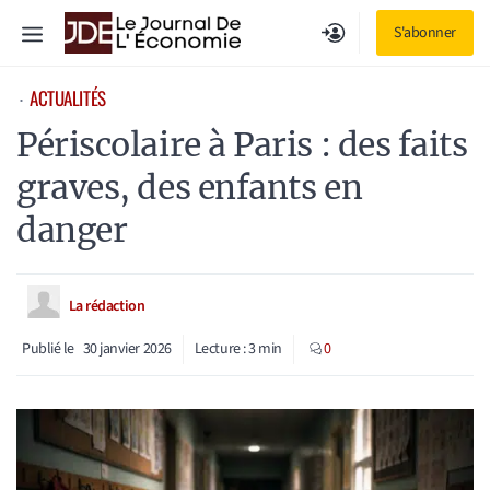
Aller
Menu
S'abonner
au
contenu
ACTUALITÉS
⋅
Périscolaire à Paris : des faits
graves, des enfants en
danger
La rédaction
Publié le
30 janvier 2026
Lecture :
3
min
0