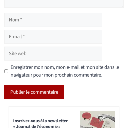
Nom
E-
mail
Site
web
Enregistrer mon nom, mon e-mail et mon site dans le
navigateur pour mon prochain commentaire.
A
l
t
Inscrivez-vous à la newsletter
« Journal de l'économie »