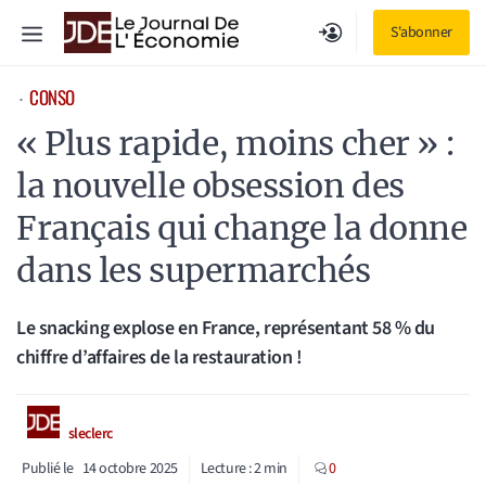
Aller
Menu
S'abonner
au
contenu
CONSO
⋅
« Plus rapide, moins cher » :
la nouvelle obsession des
Français qui change la donne
dans les supermarchés
Le snacking explose en France, représentant 58 % du
chiffre d’affaires de la restauration !
sleclerc
Publié le
14 octobre 2025
Lecture :
2
min
0