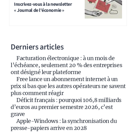
t
Inscrivez-vous à la newsletter
« Journal de l'économie »
e
r
n
a
Derniers articles
t
i
Facturation électronique : à un mois de
v
l’échéance, seulement 20 % des entreprises
e
ont désigné leur plateforme
:
Free lance un abonnement internet à un
prix si bas que les autres opérateurs ne savent
plus comment réagir
Déficit français : pourquoi 106,8 milliards
d’euros au premier semestre 2026, c’est
grave
Apple-Windows : la synchronisation du
presse-papiers arrive en 2028