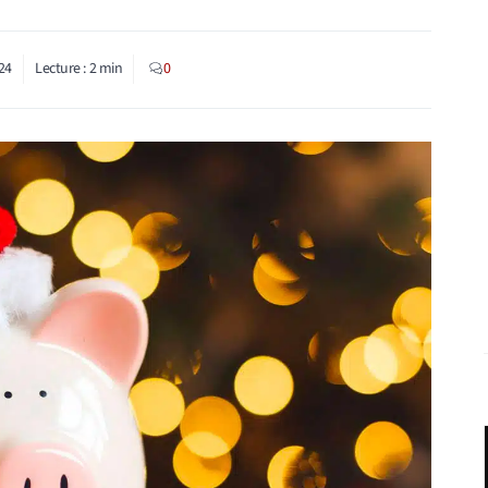
24
Lecture :
2
min
0