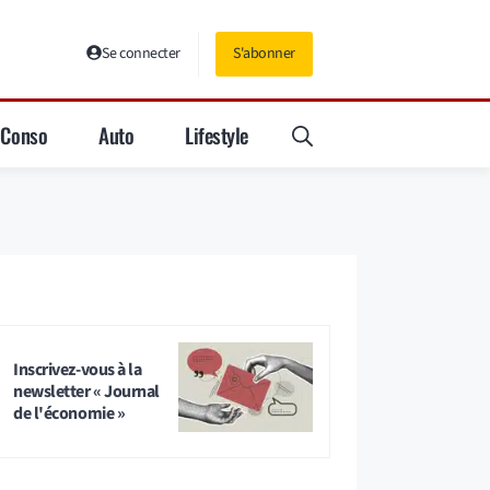
Se connecter
S'abonner
Conso
Auto
Lifestyle
Inscrivez-vous à la
newsletter « Journal
de l'économie »