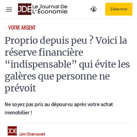
Aller
Menu
S'abonner
au
contenu
VOTRE ARGENT
⋅
Proprio depuis peu ? Voici la
réserve financière
“indispensable” qui évite les
galères que personne ne
prévoit
Ne soyez pas pris au dépourvu après votre achat
immobilier !
Léo Charcosset