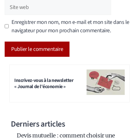
Site
web
Enregistrer mon nom, mon e-mail et mon site dans le
navigateur pour mon prochain commentaire.
A
l
t
Inscrivez-vous à la newsletter
« Journal de l'économie »
e
r
n
a
Derniers articles
t
i
Devis mutuelle : comment choisir une