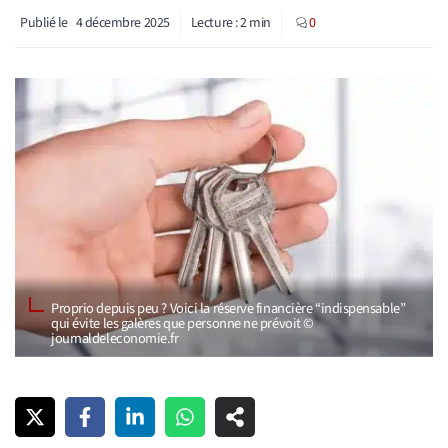
Publié le
4 décembre 2025
Lecture :
2
min
0
Proprio depuis peu ? Voici la réserve financière “indispensable”
qui évite les galères que personne ne prévoit ©
journaldeleconomie.fr