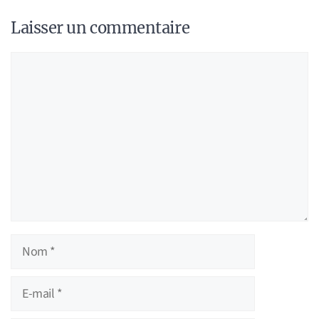
Laisser un commentaire
Commentaire
Nom
E-
mail