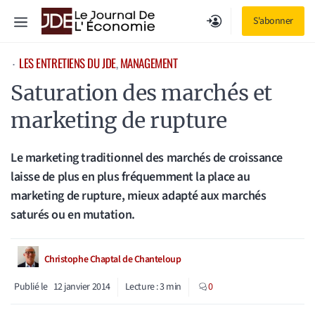
Aller
Menu
S'abonner
au
contenu
LES ENTRETIENS DU JDE
, 
MANAGEMENT
⋅
Saturation des marchés et
marketing de rupture
Le marketing traditionnel des marchés de croissance
laisse de plus en plus fréquemment la place au
marketing de rupture, mieux adapté aux marchés
saturés ou en mutation.
Christophe Chaptal de Chanteloup
Publié le
12 janvier 2014
Lecture :
3
min
0