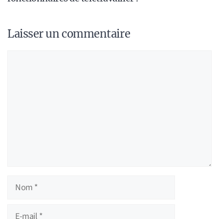
Laisser un commentaire
Commentaire
Nom
E-