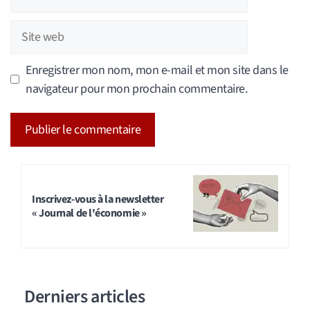
mail
Site
web
Enregistrer mon nom, mon e-mail et mon site dans le
navigateur pour mon prochain commentaire.
A
l
t
Inscrivez-vous à la newsletter
« Journal de l'économie »
e
r
n
a
Derniers articles
t