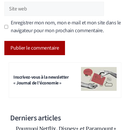
Site
web
Enregistrer mon nom, mon e-mail et mon site dans le
navigateur pour mon prochain commentaire.
A
l
t
Inscrivez-vous à la newsletter
« Journal de l'économie »
e
r
n
a
Derniers articles
t
i
Pourquoi Netflix, Disney+ et Paramount+