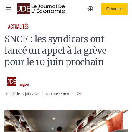
Aller
Menu
S'abonner
au
contenu
ACTUALITÉS
⋅
SNCF : les syndicats ont
lancé un appel à la grève
pour le 10 juin prochain
negon
Publié le
2 juin 2026
Lecture :
3
min
0