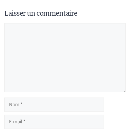
Laisser un commentaire
Commentaire
Nom
E-
mail