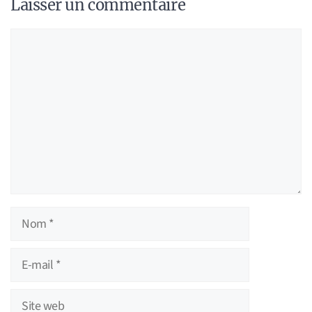
Laisser un commentaire
Commentaire
Nom
E-
mail
Site