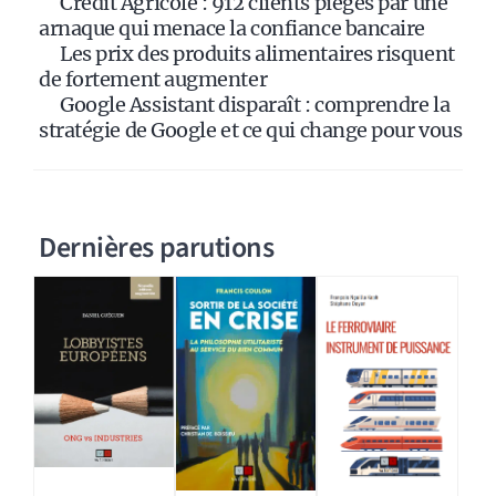
Crédit Agricole : 912 clients piégés par une
:
arnaque qui menace la confiance bancaire
Les prix des produits alimentaires risquent
de fortement augmenter
Google Assistant disparaît : comprendre la
stratégie de Google et ce qui change pour vous
Dernières parutions