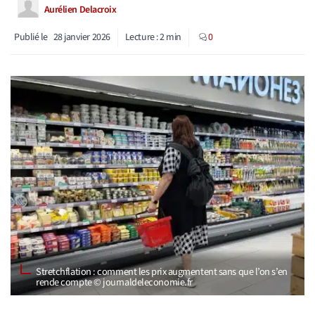
Aurélien Delacroix
Publié le
28 janvier 2026
Lecture :
2
min
0
Stretchflation : comment les prix augmentent sans que l’on s’en
rende compte © journaldeleconomie.fr