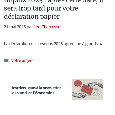
Impôts 2025 : après cette date, il
sera trop tard pour votre
déclaration papier
21 mai 2025
par
Léo Charcosset
La déclaration des revenus 2025 approche à grands pas !
Catégories
Votre argent
Inscrivez-vous à la newsletter
« Journal de l'économie »