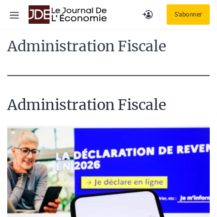
Aller
Menu
S'abonner
au
contenu
Administration Fiscale
Administration Fiscale