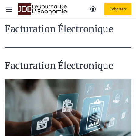
Aller
Menu
S'abonner
au
contenu
Facturation Électronique
Facturation Électronique