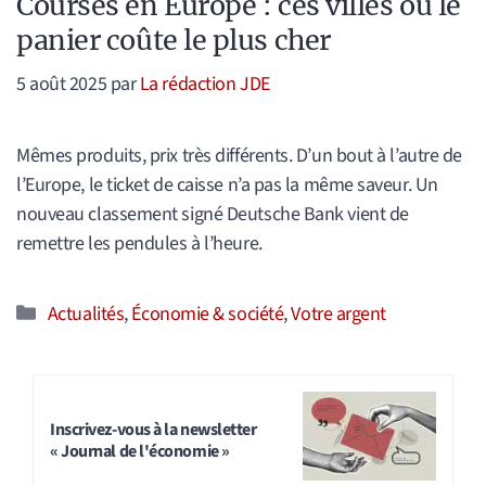
Courses en Europe : ces villes où le
panier coûte le plus cher
5 août 2025
par
La rédaction JDE
Mêmes produits, prix très différents. D’un bout à l’autre de
l’Europe, le ticket de caisse n’a pas la même saveur. Un
nouveau classement signé Deutsche Bank vient de
remettre les pendules à l’heure.
Catégories
Actualités
,
Économie & société
,
Votre argent
Inscrivez-vous à la newsletter
« Journal de l'économie »