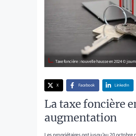
Taxe foncière : nouvelle hausse en 2024 © jour
X
Facebook
LinkedIn
La taxe foncière 
augmentation
Les propriétaires ont jusqu’au 20 octobre po