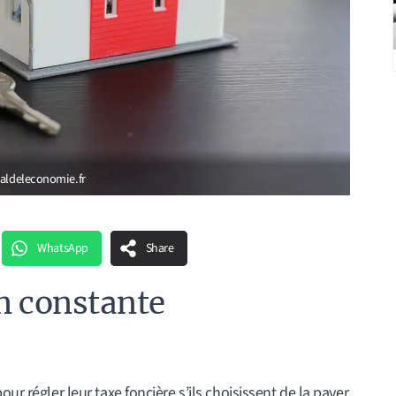
naldeleconomie.fr
WhatsApp
Share
en constante
ur régler leur taxe foncière s’ils choisissent de la payer