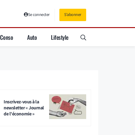
Se connecter
S'abonner
Conso
Auto
Lifestyle
Inscrivez-vous à la
newsletter « Journal
de l'économie »