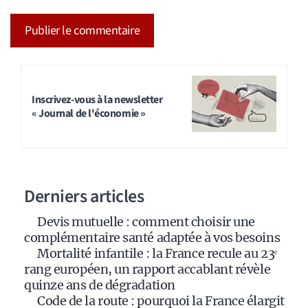
A
l
t
Inscrivez-vous à la newsletter
« Journal de l'économie »
e
r
n
a
Derniers articles
t
i
Devis mutuelle : comment choisir une
v
complémentaire santé adaptée à vos besoins
e
Mortalité infantile : la France recule au 23ᵉ
:
rang européen, un rapport accablant révèle
quinze ans de dégradation
Code de la route : pourquoi la France élargit