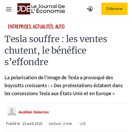
Aller
Menu
S'abonner
au
contenu
ENTREPRISES
, 
ACTUALITÉS
, 
AUTO
⋅
Tesla souffre : les ventes
chutent, le bénéfice
s’effondre
La polarisation de l’image de Tesla a provoqué des
boycotts croissants : « Des protestations éclatent dans
les concessions Tesla aux États-Unis et en Europe »
Aurélien Delacroix
Publié le
23 avril 2025
Lecture :
2
min
0