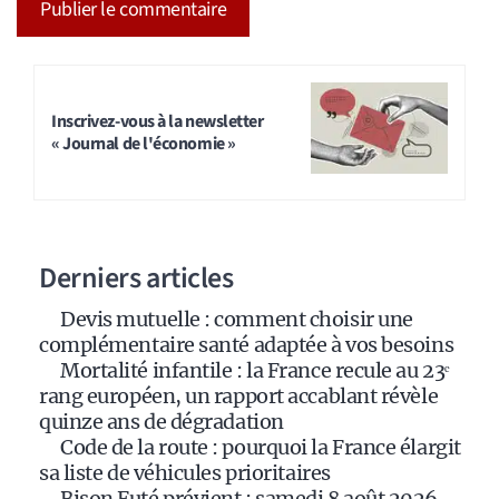
A
l
t
Inscrivez-vous à la newsletter
« Journal de l'économie »
e
r
n
a
Derniers articles
t
i
Devis mutuelle : comment choisir une
v
complémentaire santé adaptée à vos besoins
e
Mortalité infantile : la France recule au 23ᵉ
:
rang européen, un rapport accablant révèle
quinze ans de dégradation
Code de la route : pourquoi la France élargit
sa liste de véhicules prioritaires
Bison Futé prévient : samedi 8 août 2026