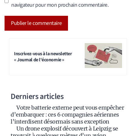
navigateur pour mon prochain commentaire.
A
l
t
Inscrivez-vous à la newsletter
« Journal de l'économie »
e
r
n
a
Derniers articles
t
i
Votre batterie externe peut vous empêcher
v
d’embarquer : ces 6 compagnies aériennes
e
l’interdisent désormais sans exception
:
Un drone explosif découvert à Leipzig se
trouvait à quelques mètres d’un avion