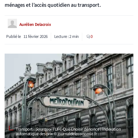
ménages et l’accès quotidien au transport.
Aurélien Delacroix
Publié le
11 février 2026
Lecture :
2
min
0
Transport : pourquoi l’UFC-Que Choisir dénonce l’indexation
automatique des prix © journaldeleconomie.fr