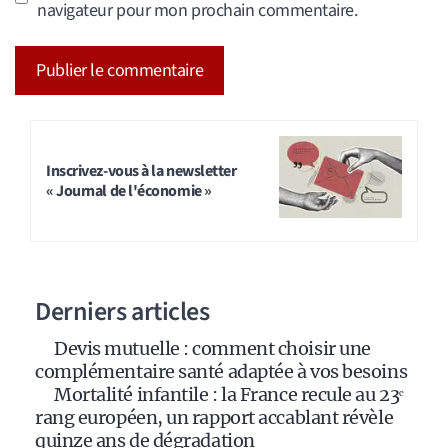
navigateur pour mon prochain commentaire.
A
l
t
Inscrivez-vous à la newsletter
« Journal de l'économie »
e
r
n
a
Derniers articles
t
i
Devis mutuelle : comment choisir une
v
complémentaire santé adaptée à vos besoins
e
Mortalité infantile : la France recule au 23ᵉ
:
rang européen, un rapport accablant révèle
quinze ans de dégradation