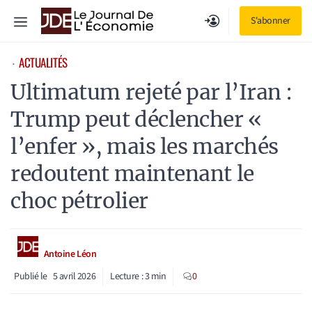
Aller
Menu
S'abonner
au
contenu
ACTUALITÉS
⋅
Ultimatum rejeté par l’Iran :
Trump peut déclencher «
l’enfer », mais les marchés
redoutent maintenant le
choc pétrolier
Antoine Léon
Publié le
5 avril 2026
Lecture :
3
min
0