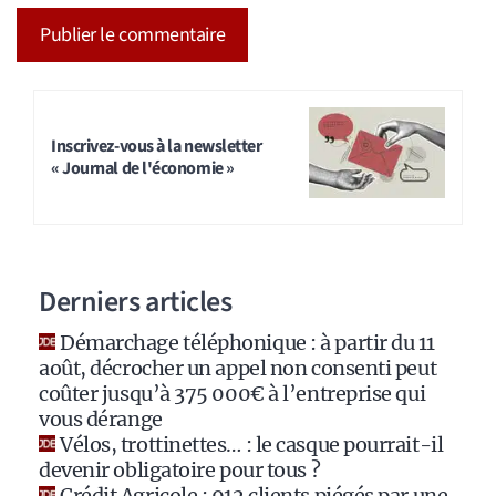
A
l
t
Inscrivez-vous à la newsletter
« Journal de l'économie »
e
r
n
a
Derniers articles
t
i
Démarchage téléphonique : à partir du 11
v
août, décrocher un appel non consenti peut
e
coûter jusqu’à 375 000€ à l’entreprise qui
:
vous dérange
Vélos, trottinettes… : le casque pourrait-il
devenir obligatoire pour tous ?
Crédit Agricole : 912 clients piégés par une