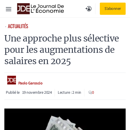
Aller
Menu
S'abonner
au
contenu
ACTUALITÉS
⋅
Une approche plus sélective
pour les augmentations de
salaires en 2025
Paolo Garoscio
Publié le
19 novembre 2024
Lecture :
2
min
0