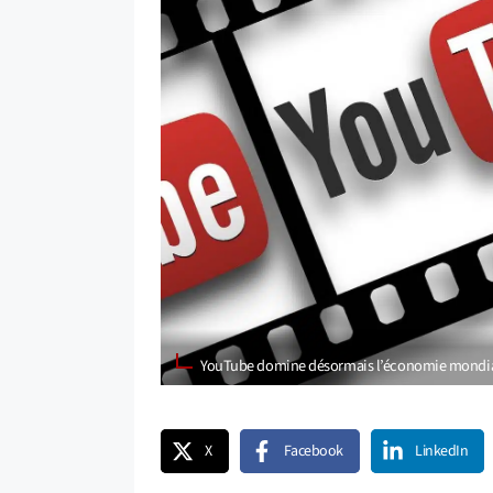
YouTube domine désormais l’économie mondia
X
Facebook
LinkedIn