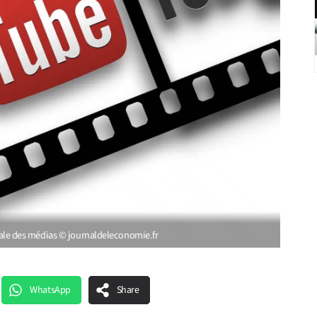
le des médias © journaldeleconomie.fr
WhatsApp
Share