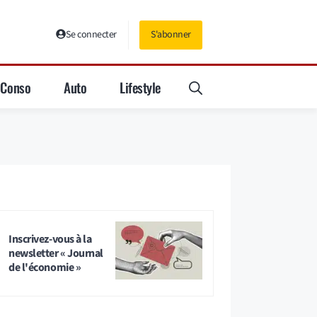
Se connecter
S'abonner
Conso
Auto
Lifestyle
Inscrivez-vous à la
newsletter « Journal
de l'économie »