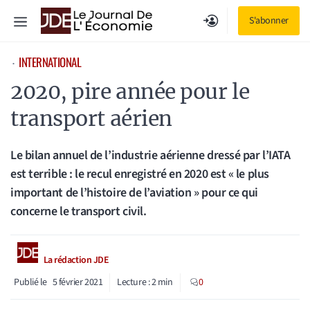
Aller
Menu
S'abonner
au
contenu
INTERNATIONAL
⋅
2020, pire année pour le
transport aérien
Le bilan annuel de l’industrie aérienne dressé par l’IATA
est terrible : le recul enregistré en 2020 est « le plus
important de l’histoire de l’aviation » pour ce qui
concerne le transport civil.
La rédaction JDE
Publié le
5 février 2021
Lecture :
2
min
0