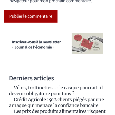
navigateur pour mon prochain commentaire.
A
l
t
Inscrivez-vous à la newsletter
« Journal de l'économie »
e
r
n
a
Derniers articles
t
i
Vélos, trottinettes… : le casque pourrait-il
v
devenir obligatoire pour tous ?
e
Crédit Agricole : 912 clients piégés par une
:
arnaque qui menace la confiance bancaire
Les prix des produits alimentaires risquent