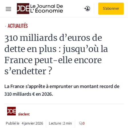
Aller
Menu
S'abonner
au
contenu
ACTUALITÉS
⋅
310 milliards d’euros de
dette en plus : jusqu’où la
France peut-elle encore
s’endetter ?
La France s’apprête à emprunter un montant record de
310 milliards € en 2026.
sleclerc
Publié le
4 janvier 2026
Lecture :
2
min
0