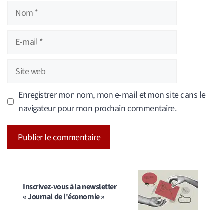
Nom
E-
mail
Site
web
Enregistrer mon nom, mon e-mail et mon site dans le
navigateur pour mon prochain commentaire.
A
l
t
Inscrivez-vous à la newsletter
« Journal de l'économie »
e
r