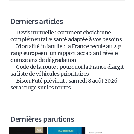
n
a
Derniers articles
t
i
Devis mutuelle : comment choisir une
v
complémentaire santé adaptée à vos besoins
e
Mortalité infantile : la France recule au 23ᵉ
:
rang européen, un rapport accablant révèle
quinze ans de dégradation
Code de la route : pourquoi la France élargit
sa liste de véhicules prioritaires
Bison Futé prévient : samedi 8 août 2026
sera rouge sur les routes
Dernières parutions