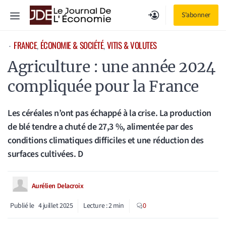
Aller
Menu
S'abonner
au
contenu
FRANCE
, 
ÉCONOMIE & SOCIÉTÉ
, 
VITIS & VOLUTES
⋅
Agriculture : une année 2024
compliquée pour la France
Les céréales n’ont pas échappé à la crise. La production
de blé tendre a chuté de 27,3 %, alimentée par des
conditions climatiques difficiles et une réduction des
surfaces cultivées. D
Aurélien Delacroix
Publié le
4 juillet 2025
Lecture :
2
min
0