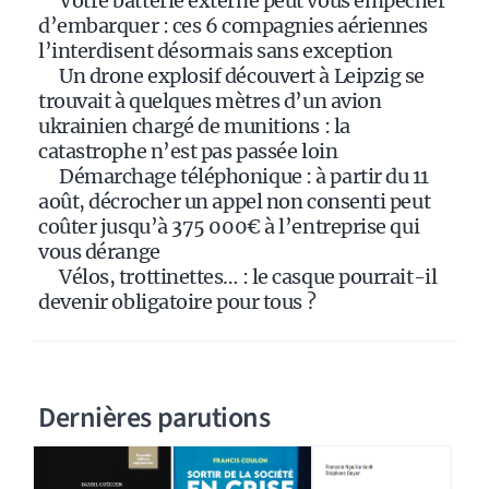
Votre batterie externe peut vous empêcher
v
d’embarquer : ces 6 compagnies aériennes
e
l’interdisent désormais sans exception
:
Un drone explosif découvert à Leipzig se
trouvait à quelques mètres d’un avion
ukrainien chargé de munitions : la
catastrophe n’est pas passée loin
Démarchage téléphonique : à partir du 11
août, décrocher un appel non consenti peut
coûter jusqu’à 375 000€ à l’entreprise qui
vous dérange
Vélos, trottinettes… : le casque pourrait-il
devenir obligatoire pour tous ?
Dernières parutions