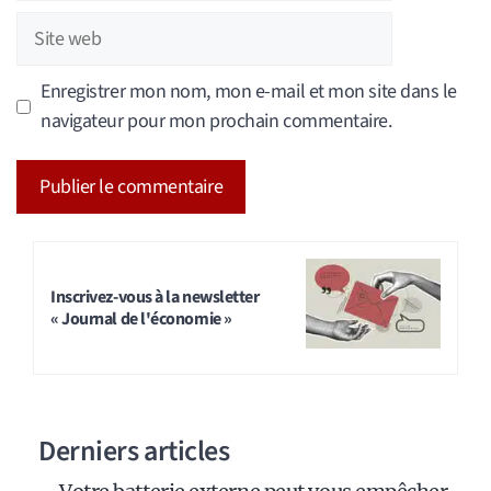
Site
web
Enregistrer mon nom, mon e-mail et mon site dans le
navigateur pour mon prochain commentaire.
A
l
t
Inscrivez-vous à la newsletter
« Journal de l'économie »
e
r
n
a
Derniers articles
t
i