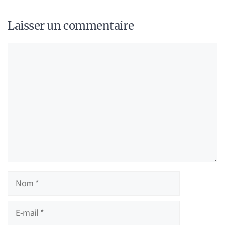
Laisser un commentaire
Commentaire
Nom
E-
mail