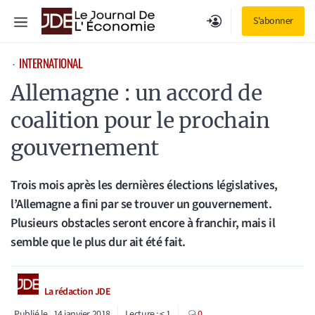
Aller
Menu
S'abonner
au
contenu
INTERNATIONAL
⋅
Allemagne : un accord de
coalition pour le prochain
gouvernement
Trois mois après les dernières élections législatives,
l’Allemagne a fini par se trouver un gouvernement.
Plusieurs obstacles seront encore à franchir, mais il
semble que le plus dur ait été fait.
La rédaction JDE
Publié le
14 janvier 2018
Lecture :
< 1
0