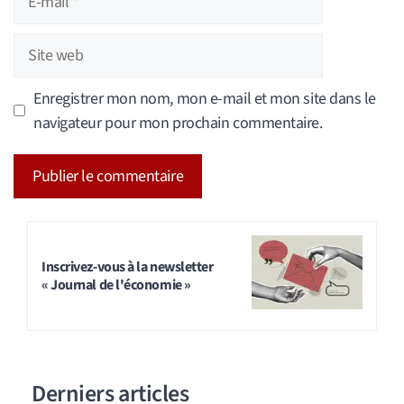
mail
Site
web
Enregistrer mon nom, mon e-mail et mon site dans le
navigateur pour mon prochain commentaire.
A
l
t
Inscrivez-vous à la newsletter
« Journal de l'économie »
e
r
n
a
Derniers articles
t