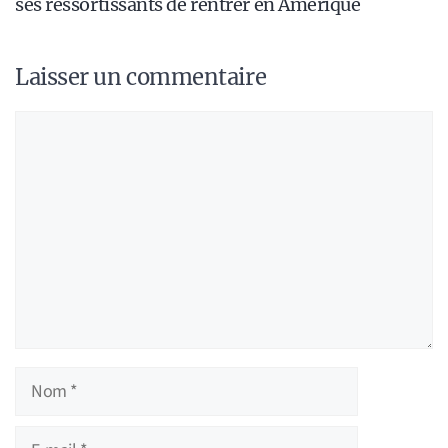
ses ressortissants de rentrer en Amérique
Laisser un commentaire
Commentaire
Nom
E-