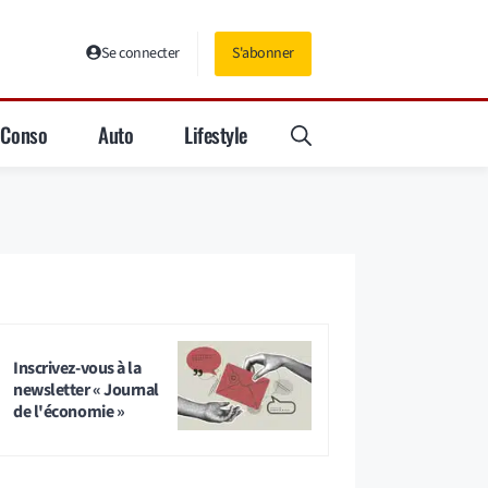
Se connecter
S'abonner
Conso
Auto
Lifestyle
Inscrivez-vous à la
newsletter « Journal
de l'économie »