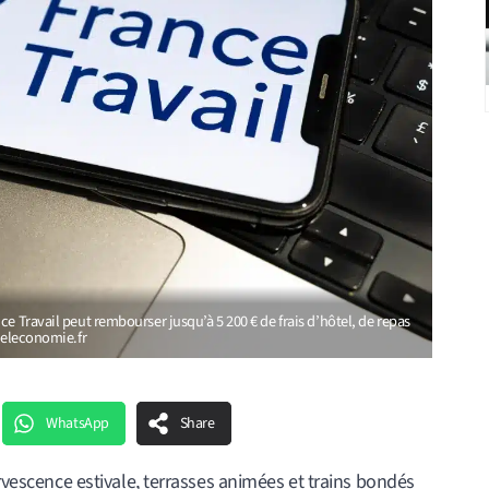
e Travail peut rembourser jusqu’à 5 200 € de frais d’hôtel, de repas
ldeleconomie.fr
WhatsApp
Share
ervescence estivale, terrasses animées et trains bondés