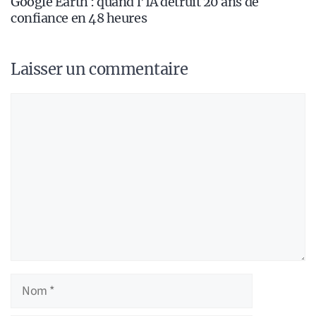
Google Earth : quand l’IA détruit 20 ans de
confiance en 48 heures
Laisser un commentaire
Commentaire
Nom