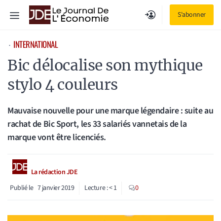
Aller
Menu
S'abonner
au
contenu
INTERNATIONAL
⋅
Bic délocalise son mythique
stylo 4 couleurs
Mauvaise nouvelle pour une marque légendaire : suite au
rachat de Bic Sport, les 33 salariés vannetais de la
marque vont être licenciés.
La rédaction JDE
Publié le
7 janvier 2019
Lecture :
< 1
0