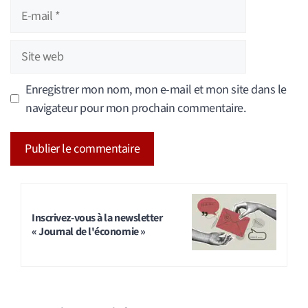
E-
mail
Site
web
Enregistrer mon nom, mon e-mail et mon site dans le
navigateur pour mon prochain commentaire.
A
l
t
Inscrivez-vous à la newsletter
« Journal de l'économie »
e
r
n
a