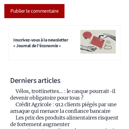
A
l
t
Inscrivez-vous à la newsletter
« Journal de l'économie »
e
r
n
a
Derniers articles
t
i
Vélos, trottinettes… : le casque pourrait-il
v
devenir obligatoire pour tous ?
e
Crédit Agricole : 912 clients piégés par une
:
arnaque qui menace la confiance bancaire
Les prix des produits alimentaires risquent
de fortement augmenter