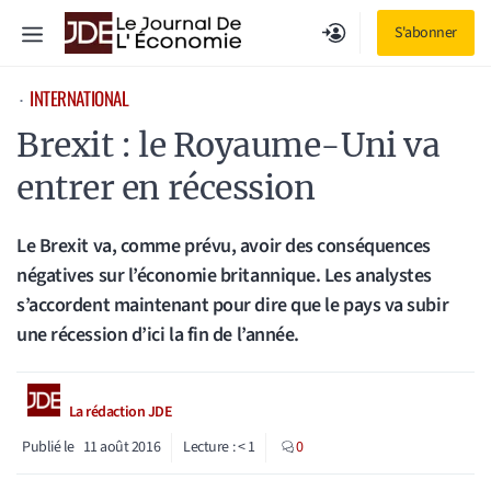
Aller
Menu
S'abonner
au
contenu
INTERNATIONAL
⋅
Brexit : le Royaume-Uni va
entrer en récession
Le Brexit va, comme prévu, avoir des conséquences
négatives sur l’économie britannique. Les analystes
s’accordent maintenant pour dire que le pays va subir
une récession d’ici la fin de l’année.
La rédaction JDE
Publié le
11 août 2016
Lecture :
< 1
0