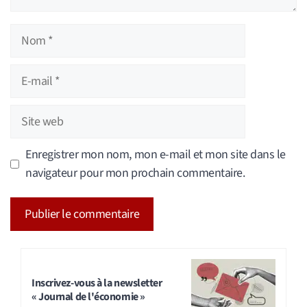
Nom
E-
mail
Site
web
Enregistrer mon nom, mon e-mail et mon site dans le
navigateur pour mon prochain commentaire.
A
l
t
Inscrivez-vous à la newsletter
« Journal de l'économie »
e