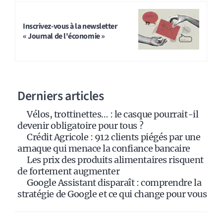
A
l
t
Inscrivez-vous à la newsletter
« Journal de l'économie »
e
r
n
a
Derniers articles
t
i
Vélos, trottinettes… : le casque pourrait-il
v
devenir obligatoire pour tous ?
e
Crédit Agricole : 912 clients piégés par une
:
arnaque qui menace la confiance bancaire
Les prix des produits alimentaires risquent
de fortement augmenter
Google Assistant disparaît : comprendre la
stratégie de Google et ce qui change pour vous