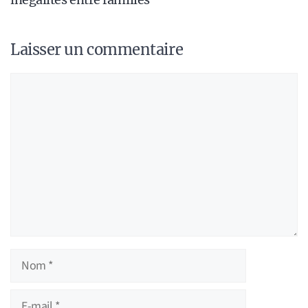
Laisser un commentaire
Commentaire
Nom
E-