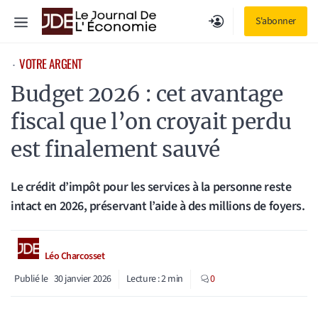
Aller
Menu
S'abonner
au
contenu
VOTRE ARGENT
⋅
Budget 2026 : cet avantage
fiscal que l’on croyait perdu
est finalement sauvé
Le crédit d’impôt pour les services à la personne reste
intact en 2026, préservant l’aide à des millions de foyers.
Léo Charcosset
Publié le
30 janvier 2026
Lecture :
2
min
0