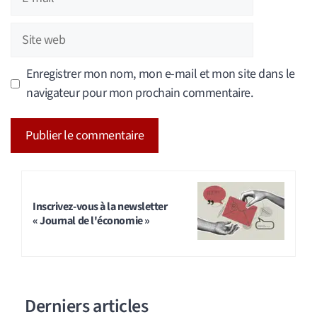
mail
Site
web
Enregistrer mon nom, mon e-mail et mon site dans le
navigateur pour mon prochain commentaire.
A
l
t
Inscrivez-vous à la newsletter
« Journal de l'économie »
e
r
n
a
Derniers articles
t