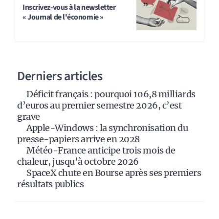
t
Inscrivez-vous à la newsletter
« Journal de l'économie »
e
r
n
a
Derniers articles
t
i
Déficit français : pourquoi 106,8 milliards
v
d’euros au premier semestre 2026, c’est
e
grave
:
Apple-Windows : la synchronisation du
presse-papiers arrive en 2028
Météo-France anticipe trois mois de
chaleur, jusqu’à octobre 2026
SpaceX chute en Bourse après ses premiers
résultats publics