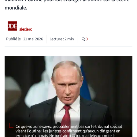
mondiale.
sleclerc
Publié le
21 mai 2026
Lecture :
2
min
0
Ce que vous ne savez probablement pas sur le tribunal spécial
visant Poutine : les juristes confirment qu’aucun dirigeant en
exercice n’a jamais été jugé ainsi © journaldeleconomie.fr