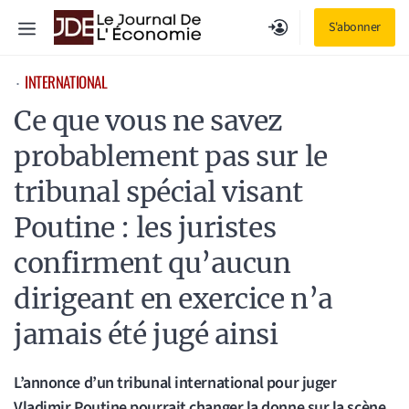
Aller
Menu
S'abonner
au
contenu
INTERNATIONAL
⋅
Ce que vous ne savez
probablement pas sur le
tribunal spécial visant
Poutine : les juristes
confirment qu’aucun
dirigeant en exercice n’a
jamais été jugé ainsi
L’annonce d’un tribunal international pour juger
Vladimir Poutine pourrait changer la donne sur la scène