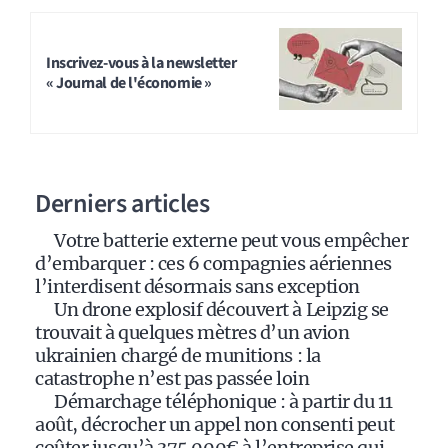
A
l
t
Inscrivez-vous à la newsletter
« Journal de l'économie »
e
r
n
a
Derniers articles
t
i
Votre batterie externe peut vous empêcher
v
d’embarquer : ces 6 compagnies aériennes
e
l’interdisent désormais sans exception
:
Un drone explosif découvert à Leipzig se
trouvait à quelques mètres d’un avion
ukrainien chargé de munitions : la
catastrophe n’est pas passée loin
Démarchage téléphonique : à partir du 11
août, décrocher un appel non consenti peut
coûter jusqu’à 375 000€ à l’entreprise qui