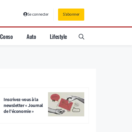
Se connecter
S'abonner
Conso
Auto
Lifestyle
Inscrivez-vous à la
newsletter « Journal
de l'économie »