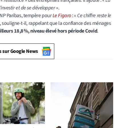
 «
résistance
» des entreprises françaises. Il ajoute : «
La
’investir et de se développer
».
BNP Paribas, tempère pour
Le Figaro
: «
Ce chiffre reste le
, souligne-t-il, rappelant que la confiance des ménages
illeurs 18,8 %, niveau élevé hors période Covid
.
s sur Google News