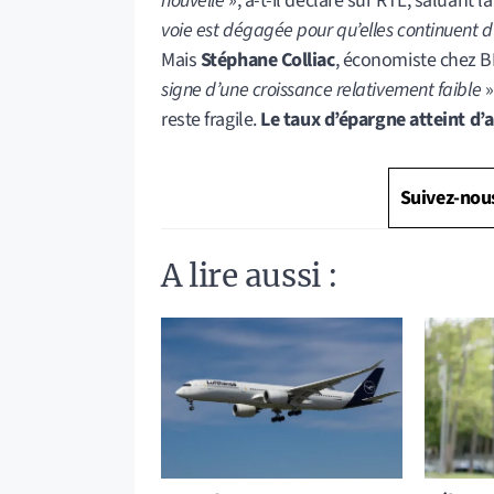
nouvelle
», a-t-il déclaré sur RTL, saluant la
voie est dégagée pour qu’elles continuent d
Mais
Stéphane Colliac
, économiste chez 
signe d’une croissance relativement faible
»
reste fragile.
Le taux d’épargne atteint d’a
Suivez-nou
A lire aussi :