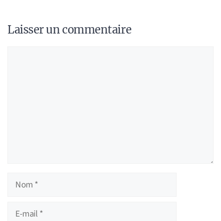
Laisser un commentaire
Commentaire
Nom
E-