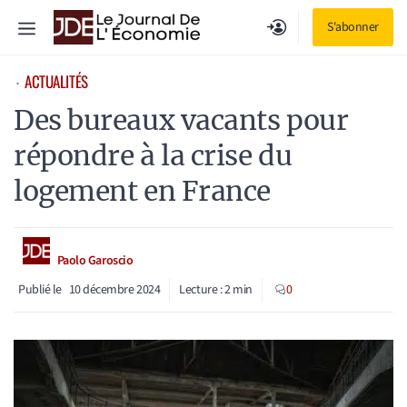
Aller
Menu
S'abonner
au
contenu
ACTUALITÉS
⋅
Des bureaux vacants pour
répondre à la crise du
logement en France
Paolo Garoscio
Publié le
10 décembre 2024
Lecture :
2
min
0