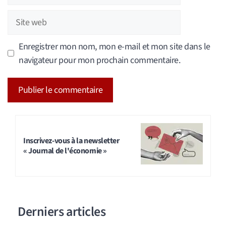
mail
Site
web
Enregistrer mon nom, mon e-mail et mon site dans le
navigateur pour mon prochain commentaire.
A
l
t
Inscrivez-vous à la newsletter
« Journal de l'économie »
e
r
n
a
Derniers articles
t
i