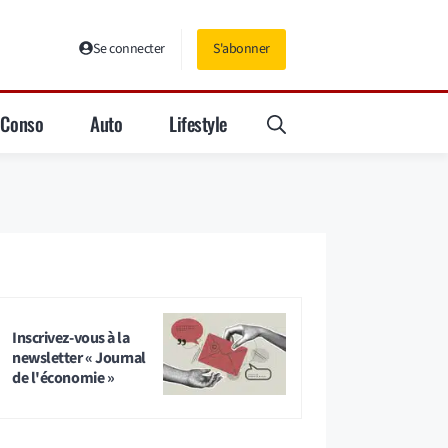
Se connecter
S'abonner
Conso
Auto
Lifestyle
Inscrivez-vous à la
newsletter « Journal
de l'économie »