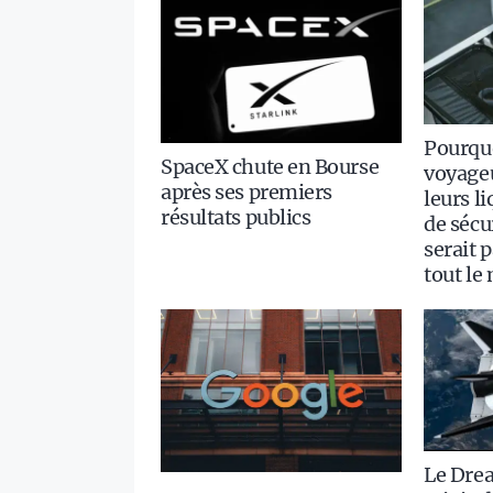
Pourquo
SpaceX chute en Bourse
voyageu
après ses premiers
leurs l
résultats publics
de sécur
serait 
tout le
Le Dre