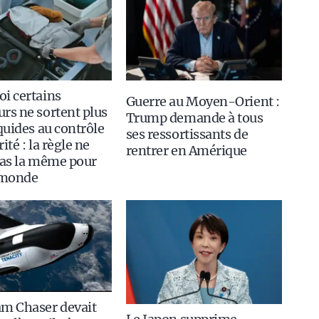
i certains
Guerre au Moyen-Orient :
rs ne sortent plus
Trump demande à tous
iquides au contrôle
ses ressortissants de
ité : la règle ne
rentrer en Amérique
pas la même pour
 monde
am Chaser devait