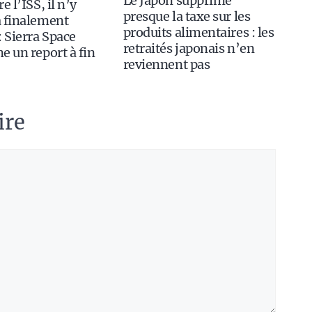
Le Japon supprime
e l’ISS, il n’y
presque la taxe sur les
 finalement
produits alimentaires : les
: Sierra Space
retraités japonais n’en
e un report à fin
reviennent pas
ire