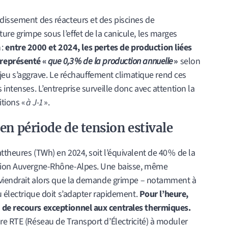
idissement des réacteurs et des piscines de
re grimpe sous l’effet de la canicule, les marges
 :
entre 2000 et 2024, les pertes de production liées
 représenté «
que 0,3 % de la production annuelle
»
selon
enjeu s’aggrave. Le réchauffement climatique rend ces
 intenses. L’entreprise surveille donc avec attention la
itions «
à J-1
».
é en période de tension estivale
ttheures (TWh) en 2024, soit l’équivalent de 40 % de la
égion Auvergne-Rhône-Alpes. Une baisse, même
urviendrait alors que la demande grimpe – notamment à
u électrique doit s’adapter rapidement.
Pour l’heure,
 de recours exceptionnel aux centrales thermiques.
re RTE (Réseau de Transport d’Électricité) à moduler