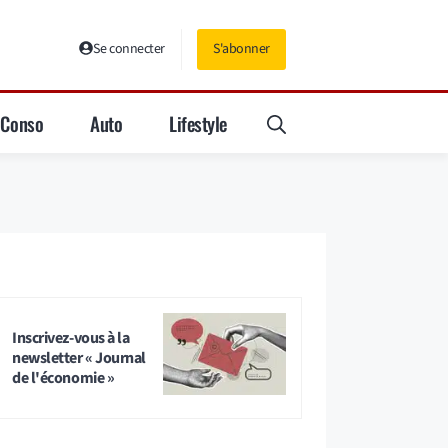
Se connecter
S'abonner
Conso
Auto
Lifestyle
Inscrivez-vous à la
newsletter « Journal
de l'économie »