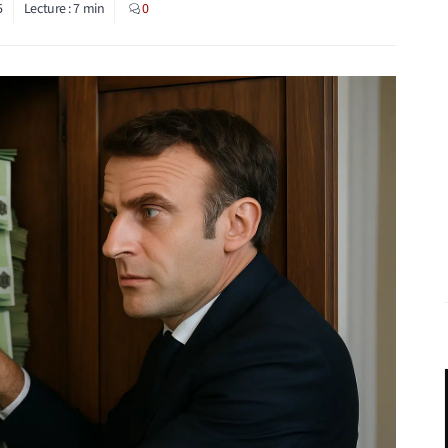
5
Lecture :
7
min
0