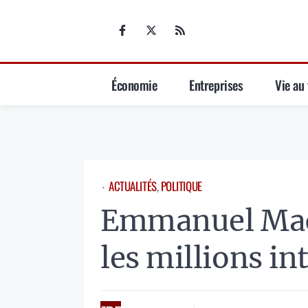
Aller
au
contenu
Économie
Entreprises
Vie au 
ACTUALITÉS
, 
POLITIQUE
⋅
Emmanuel Macr
les millions in