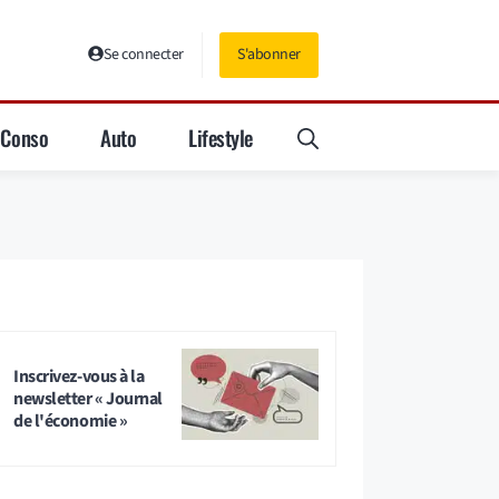
Se connecter
S'abonner
Conso
Auto
Lifestyle
Inscrivez-vous à la
newsletter « Journal
de l'économie »