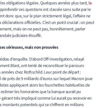
es obligations légales. Quelques années plus tard,
la
profondir ces questions est classée sans suite par le
nt donc que, sur le plan strictement légal, l’affaire ne
 déclarations officielles. C’est un point crucial : on peut
iquement, mais on ne peut pas, honnêtement, parler
dale judiciaire étouffé.
èses sérieuses, mais non prouvées
médias d’enquête. D’abord Off-Investigation, relayé
mment Blast, ont tenté de reconstituer le parcours
années chez Rothschild. Leur point de départ :
al de près de 9 milliards d’euros sur lequel Macron joue
listes appliquent alors les fourchettes habituelles de
estimer les honoraires que la banque aurait pu
ié-gérant très impliqué comme lui aurait pu recevoir en
s montants potentiels qui se chiffrent en millions