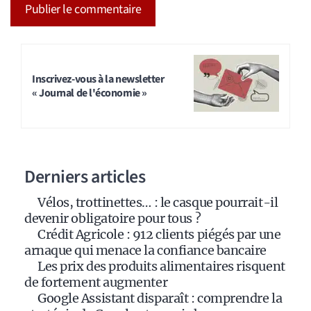
A
l
t
Inscrivez-vous à la newsletter
« Journal de l'économie »
e
r
n
a
Derniers articles
t
i
Vélos, trottinettes… : le casque pourrait-il
v
devenir obligatoire pour tous ?
e
Crédit Agricole : 912 clients piégés par une
:
arnaque qui menace la confiance bancaire
Les prix des produits alimentaires risquent
de fortement augmenter
Google Assistant disparaît : comprendre la