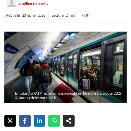
Aurélien Delacroix
Publié le
23 février 2026
Lecture :
2
min
0
Emploi : la RATP recrute massivement en Île-de-France pour 2026
© journaldeleconomie.fr